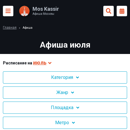
Mos Kassir
Афиша Москвы
Главная
Афиша
Афиша июля
июль
Раcписание на
Категория
Жанр
Площадка
Метро