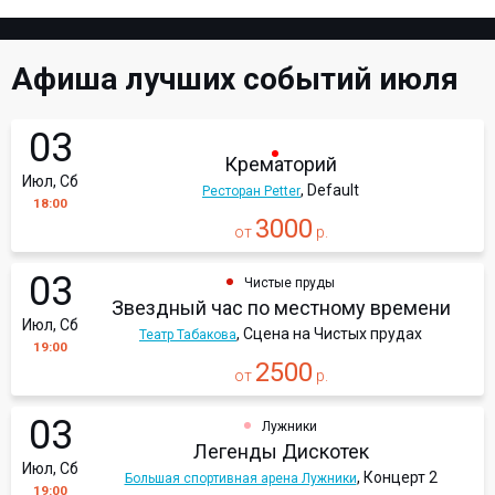
Афиша лучших событий июля
03
Крематорий
Июл, Сб
, Default
Ресторан Petter
18:00
3000
от
р.
03
Чистые пруды
Звездный час по местному времени
Июл, Сб
, Сцена на Чистых прудах
Театр Табакова
19:00
2500
от
р.
03
Лужники
Легенды Дискотек
Июл, Сб
, Концерт 2
Большая спортивная арена Лужники
19:00