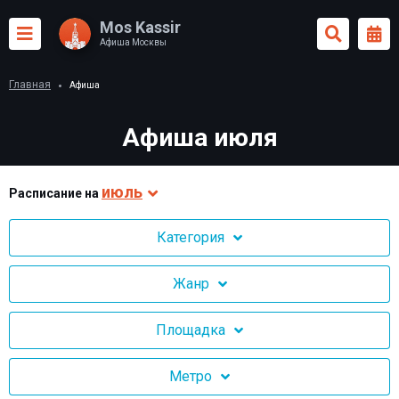
Mos Kassir
Афиша Москвы
Главная
Афиша
Афиша июля
июль
Раcписание на
Категория
Жанр
Площадка
Метро