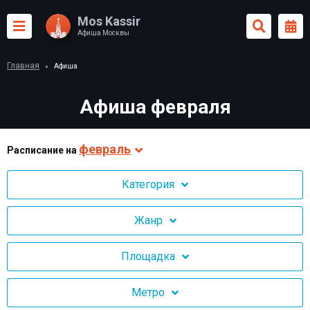
Mos Kassir
Афиша Москвы
Главная
Афиша
Афиша февраля
февраль
Раcписание на
Категория
Жанр
Площадка
Метро