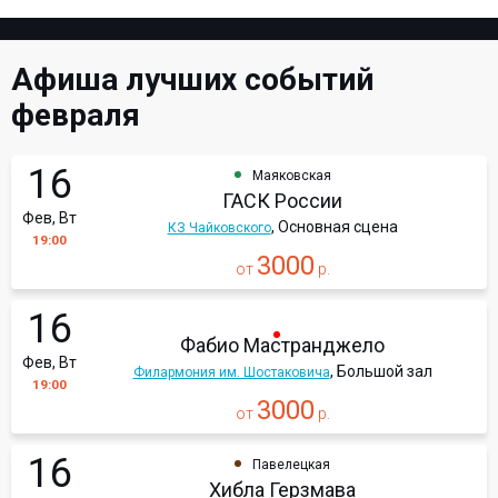
Афиша лучших событий
февраля
16
Маяковская
ГАСК России
Фев, Вт
, Основная сцена
КЗ Чайковского
19:00
3000
от
р.
16
Фабио Мастранджело
Фев, Вт
, Большой зал
Филармония им. Шостаковича
19:00
3000
от
р.
16
Павелецкая
Хибла Герзмава