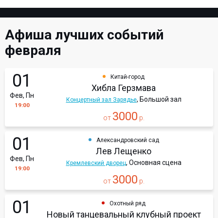
Афиша лучших событий
февраля
01
Китай-город
Хибла Герзмава
Фев, Пн
, Большой зал
Концертный зал Зарядье
19:00
3000
от
р.
01
Александровский сад
Лев Лещенко
Фев, Пн
, Основная сцена
Кремлевский дворец
19:00
3000
от
р.
01
Охотный ряд
Новый танцевальный клубный проект