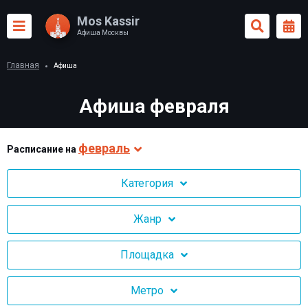
Mos Kassir
Афиша Москвы
Главная
Афиша
Афиша февраля
февраль
Раcписание на
Категория
Жанр
Площадка
Метро