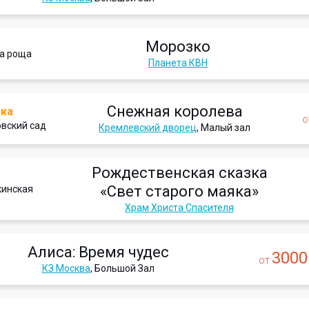
Морозко
а роща
Планета КВН
Снежная королева
нка
о
вский сад
Кремлевский дворец
, Малый зал
Рождественская сказка
«Свет старого маяка»
кинская
Храм Христа Спасителя
Алиса: Время чудес
3000
от
КЗ Москва
, Большой Зал