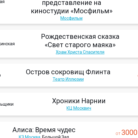
представление на
ая
киностудии «Мосфильм»
Мосфильм
Рождественская сказка
«Свет старого маяка»
кинская
Храм Христа Спасителя
Остров сокровищ Флинта
о
Театр Иллюзии
Хроники Нарнии
льщики
КЦ Москвич
Алиса: Время чудес
3000
от
КЗ Москва
, Большой Зал