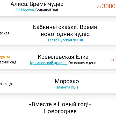
Алиса: Время чудес
3000
от
КЗ Москва
, Большой Зал
Бабкины сказки. Время
новогодних чудес
вская
Театр Русская песня
Кремлевская Ёлка
дуем
от
вский сад
Кремлевский дворец
, Основная сцена
Морозко
а роща
Планета КВН
«Вместе в Новый год!»
Новогоднее