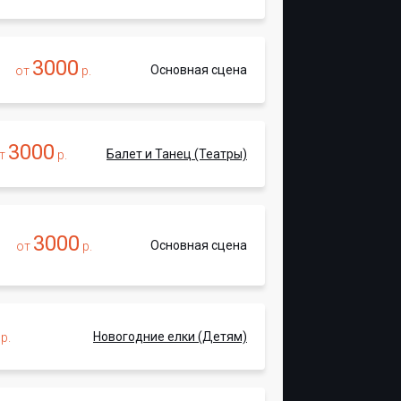
3000
Основная сцена
от
р.
3000
Балет и Танец (Театры)
т
р.
3000
Основная сцена
от
р.
Новогодние елки (Детям)
р.