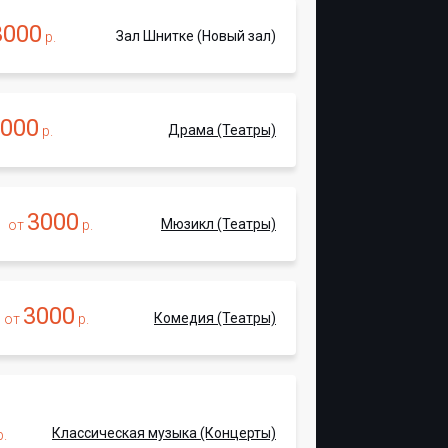
3000
Зал Шнитке (Новый зал)
р.
000
Драма (Театры)
р.
3000
Мюзикл (Театры)
от
р.
3000
Комедия (Театры)
от
р.
Классическая музыка (Концерты)
.