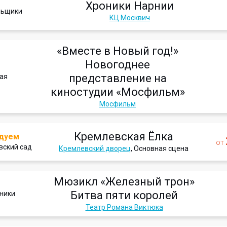
Хроники Нарнии
льщики
КЦ Москвич
«Вместе в Новый год!»
Новогоднее
представление на
ая
киностудии «Мосфильм»
Мосфильм
Кремлевская Ёлка
дуем
от
вский сад
Кремлевский дворец
, Основная сцена
Мюзикл «Железный трон»
Битва пяти королей
ники
Театр Романа Виктюка