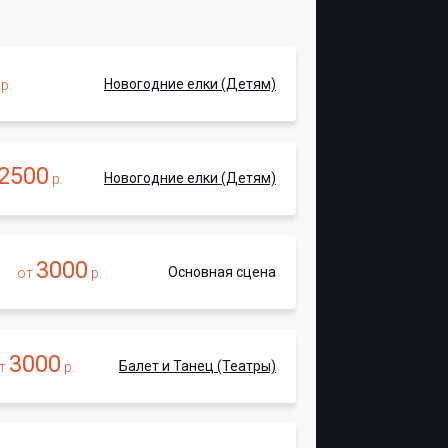
Новогодние елки (Детям)
р.
2500
Новогодние елки (Детям)
р.
3000
Основная сцена
от
р.
3000
Балет и Танец (Театры)
т
р.