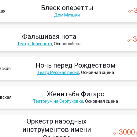
Блеск оперетты
кая
от
Дом Музыки
Фальшивая нота
3
от
Театр Ленсовета
, Основной зал
Ночь перед Рождеством
вская
Театр Русская песня
, Основная сцена
Женитьба Фигаро
вская
Театриум на Серпуховке
, Основная сцена
Оркестр народных
инструментов имени
3000
я
от
р