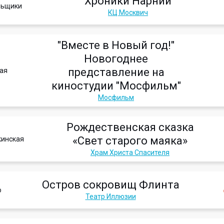
Хроники Нарнии
льщики
КЦ Москвич
"Вместе в Новый год!"
Новогоднее
представление на
ая
киностудии "Мосфильм"
Мосфильм
Рождественская сказка
«Свет старого маяка»
кинская
Храм Христа Спасителя
Остров сокровищ Флинта
о
Театр Иллюзии