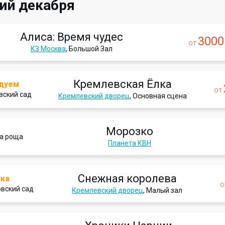
ий декабря
Алиса: Время чудес
3000
от
КЗ Москва
, Большой Зал
Кремлевская Ёлка
дуем
от
вский сад
Кремлевский дворец
, Основная сцена
Морозко
а роща
Планета КВН
Снежная королева
нка
о
вский сад
Кремлевский дворец
, Малый зал