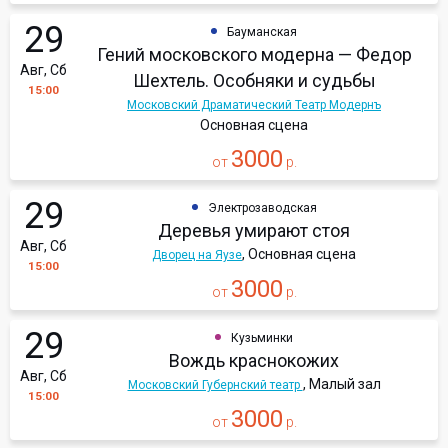
29
Бауманская
Гений московского модерна — Федор
Авг, Сб
Шехтель. Особняки и судьбы
15:00
Московский Драматический Театр Модернъ
Основная сцена
3000
от
р.
29
Электрозаводская
Деревья умирают стоя
Авг, Сб
, Основная сцена
Дворец на Яузе
15:00
3000
от
р.
29
Кузьминки
Вождь краснокожих
Авг, Сб
, Малый зал
Московский Губернский театр
15:00
3000
от
р.