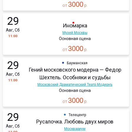
3000
от
р.
29
Иномарка
Авг, Сб
Музей Москвы
11:00
Основная сцена
3000
от
р.
29
Бауманская
Гений московского модерна — Федор
Авг, Сб
Шехтель. Особняки и судьбы
11:00
Московский Драматический Театр Модернъ
Основная сцена
3000
от
р.
29
Телецентр
Русалочка. Любовь двух миров
Авг, Сб
Москвариум