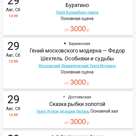
29
Буратино
Авг, Сб
Театр Волшебная лампа
12:00
Основная сцена
3000
от
р.
29
Бауманская
Гений московского модерна — Федор
Авг, Сб
Шехтель. Особняки и судьбы
12:00
Московский Драматический Театр Модернъ
Основная сцена
3000
от
р.
29
Достоевская
Сказка рыбки золотой
Авг, Сб
, Основной зал
Театр Уголок дедушки Дурова
12:00
3000
от
р.