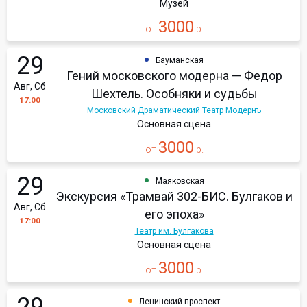
Музей
3000
от
р.
29
Бауманская
Гений московского модерна — Федор
Авг, Сб
Шехтель. Особняки и судьбы
17:00
Московский Драматический Театр Модернъ
Основная сцена
3000
от
р.
29
Маяковская
Экскурсия «Трамвай 302-БИС. Булгаков и
Авг, Сб
его эпоха»
17:00
Театр им. Булгакова
Основная сцена
3000
от
р.
Ленинский проспект