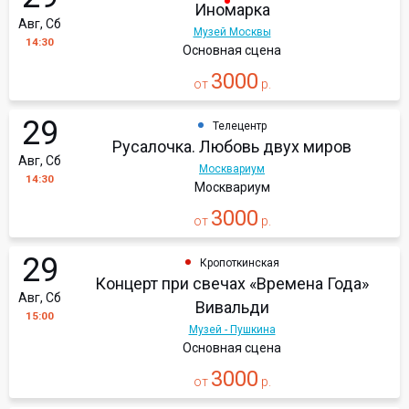
Иномарка
Авг, Сб
Музей Москвы
14:30
Основная сцена
3000
от
р.
29
Телецентр
Русалочка. Любовь двух миров
Авг, Сб
Москвариум
14:30
Москвариум
3000
от
р.
29
Кропоткинская
Концерт при свечах «Времена Года»
Авг, Сб
Вивальди
15:00
Музей - Пушкина
Основная сцена
3000
от
р.