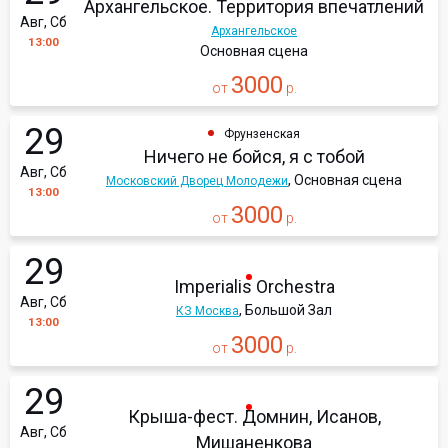
Архангельское. Территория впечатлений
Авг, Сб
Архангельское
13:00
Основная сцена
3000
от
р.
29
Фрунзенская
Ничего не бойся, я с тобой
Авг, Сб
, Основная сцена
Московский Дворец Молодежи
13:00
3000
от
р.
29
Imperialis Orchestra
Авг, Сб
, Большой Зал
КЗ Москва
13:00
3000
от
р.
29
Крыша-фест. Домнин, Исанов,
Авг, Сб
Мишаненкова