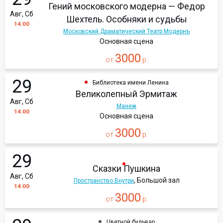
Гений московского модерна — Федор
Авг, Сб
Шехтель. Особняки и судьбы
14:00
Московский Драматический Театр Модернъ
Основная сцена
3000
от
р.
29
Библиотека имени Ленина
Великолепный Эрмитаж
Авг, Сб
Манеж
14:00
Основная сцена
3000
от
р.
29
Сказки Пушкина
Авг, Сб
, Большой зал
Пространство Внутри
14:00
3000
от
р.
Цветной бульвар