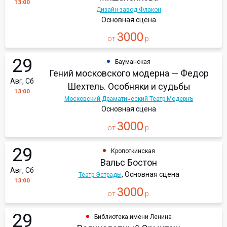
13:00
Дизайн-завод Флакон
Основная сцена
3000
от
р.
29
Бауманская
Гений московского модерна — Федор
Авг, Сб
Шехтель. Особняки и судьбы
13:00
Московский Драматический Театр Модернъ
Основная сцена
3000
от
р.
29
Кропоткинская
Вальс Бостон
Авг, Сб
, Основная сцена
Театр Эстрады
13:00
3000
от
р.
29
Библиотека имени Ленина