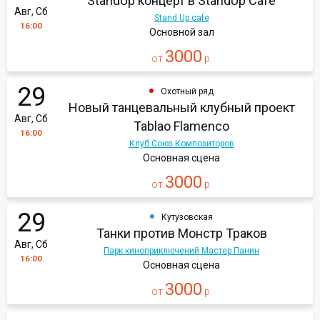
StandUp концерт в StandUp Cafe
Авг, Сб
Stand Up cafe
16:00
Основной зал
3000
от
р.
29
Охотный ряд
Новый танцевальный клубный проект
Авг, Сб
Tablao Flamenсo
16:00
Клуб Союз Композиторов
Основная сцена
3000
от
р.
29
Кутузовская
Танки против Монстр Траков
Авг, Сб
Парк киноприключений Мастер Панин
16:00
Основная сцена
3000
от
р.