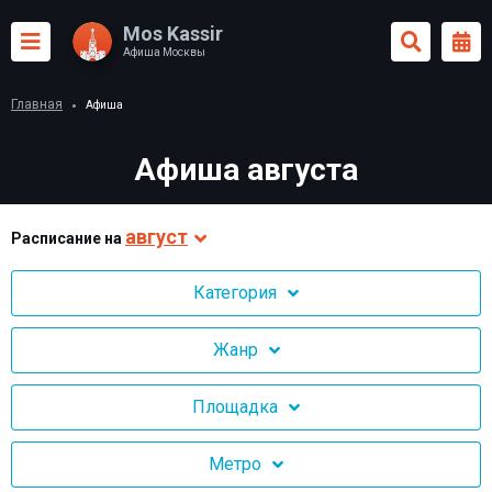
Mos Kassir
Афиша Москвы
Главная
Афиша
Афиша августа
август
Раcписание на
Категория
Жанр
Площадка
Метро