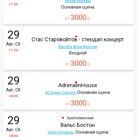
Музей Москвы
17:30
Основная сцена
3000
от
р.
29
Стас Старовойтов - стендап концерт
Авг, Сб
StandUp Store Moscow
17:30
Входной
3000
от
р.
29
AdrenalinHouse
Авг, Сб
, Основная сцена
A2 Green Concert
18:00
3000
от
р.
29
Кропоткинская
Вальс Бостон
Авг, Сб
, Основная сцена
Театр Эстрады
18:00