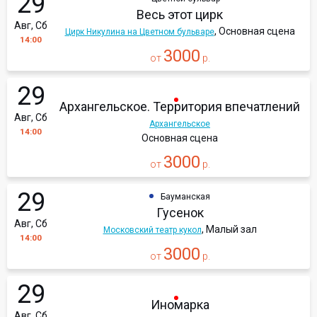
29
Весь этот цирк
Авг, Сб
, Основная сцена
Цирк Никулина на Цветном бульваре
14:00
3000
от
р.
29
Архангельское. Территория впечатлений
Авг, Сб
Архангельское
14:00
Основная сцена
3000
от
р.
29
Бауманская
Гусенок
Авг, Сб
, Малый зал
Московский театр кукол
14:00
3000
от
р.
29
Иномарка
Авг, Сб