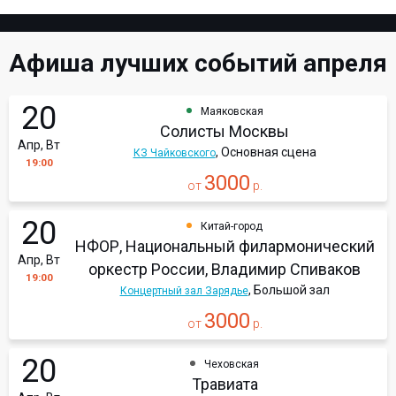
Афиша лучших событий апреля
20
Маяковская
Солисты Москвы
Апр, Вт
, Основная сцена
КЗ Чайковского
19:00
3000
от
р.
20
Китай-город
НФОР, Национальный филармонический
Апр, Вт
оркестр России, Владимир Спиваков
19:00
, Большой зал
Концертный зал Зарядье
3000
от
р.
20
Чеховская
Травиата