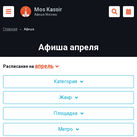
Mos Kassir
Афиша Москвы
Главная
Афиша
Афиша апреля
апрель
Раcписание на
Категория
Жанр
Площадка
Метро