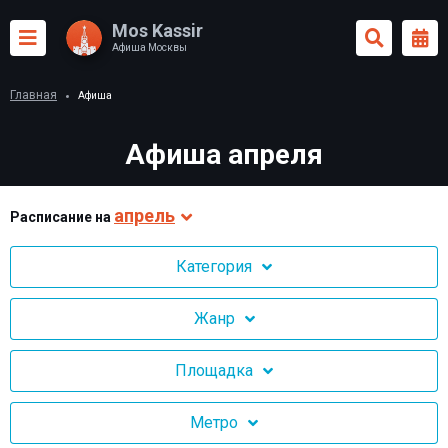
Mos Kassir
Афиша Москвы
Главная
Афиша
Афиша апреля
апрель
Раcписание на
Категория
Жанр
Площадка
Метро